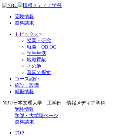
受験情報
資料請求
トピックス
授業・研究
就職・OB.OG
学生生活
地域貢献
その他
写真で探す
コース紹介
施設・設備
就職情報
NBU日本文理大学 工学部 情報メディア学科
受験情報
学部・大学院ページ
資料請求
TOP