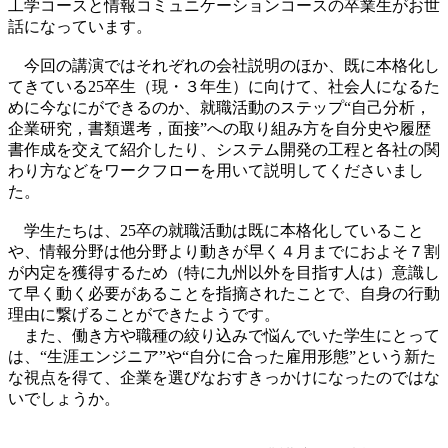
工学コースと情報コミュニケーションコースの卒業生がお世
話になっています。
今回の講演ではそれぞれの会社説明のほか、既に本格化し
てきている25卒生（現・３年生）に向けて、社会人になるた
めに今なにができるのか、就職活動のステップ“自己分析，
企業研究，書類選考，面接”への取り組み方を自分史や履歴
書作成を交えて紹介したり、システム開発の工程と各社の関
わり方などをワークフローを用いて説明してくださいまし
た。
学生たちは、25卒の就職活動は既に本格化していること
や、情報分野は他分野より動きが早く４月までにおよそ７割
が内定を獲得するため（特に九州以外を目指す人は）意識し
て早く動く必要があることを指摘されたことで、自身の行動
理由に繋げることができたようです。
また、働き方や職種の絞り込みで悩んでいた学生にとって
は、“生涯エンジニア”や“自分に合った雇用形態”という新た
な視点を得て、企業を選びなおすきっかけになったのではな
いでしょうか。