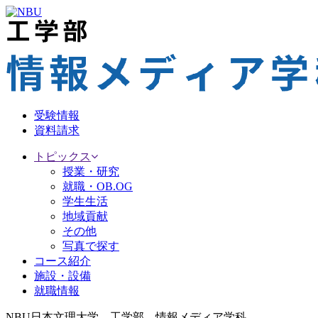
受験情報
資料請求
トピックス
授業・研究
就職・OB.OG
学生生活
地域貢献
その他
写真で探す
コース紹介
施設・設備
就職情報
NBU日本文理大学 工学部 情報メディア学科