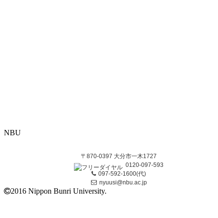
NBU
〒870-0397 大分市一木1727
0120-097-593
097-592-1600(代)
nyuusi@nbu.ac.jp
2016 Nippon Bunri University.