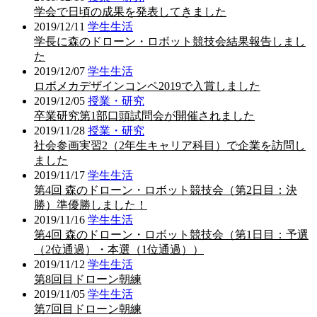
学会で日頃の成果を発表してきました
2019/12/11
学生生活
学長に森のドローン・ロボット競技会結果報告しまし
た
2019/12/07
学生生活
ロボメカデザインコンペ2019で入賞しました
2019/12/05
授業・研究
卒業研究第1部口頭試問会が開催されました
2019/11/28
授業・研究
社会参画実習2（2年生キャリア科目）で企業を訪問し
ました
2019/11/17
学生生活
第4回 森のドローン・ロボット競技会（第2日目：決
勝）準優勝しました！
2019/11/16
学生生活
第4回 森のドローン・ロボット競技会（第1日目：予選
（2位通過）・本選（1位通過））
2019/11/12
学生生活
第8回目ドローン朝練
2019/11/05
学生生活
第7回目ドローン朝練