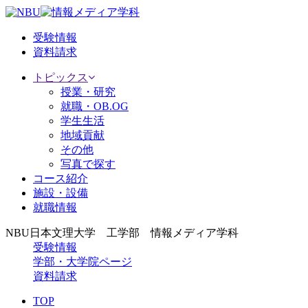
受験情報
資料請求
トピックス
授業・研究
就職・OB.OG
学生生活
地域貢献
その他
写真で探す
コース紹介
施設・設備
就職情報
NBU日本文理大学 工学部 情報メディア学科
受験情報
学部・大学院ページ
資料請求
TOP