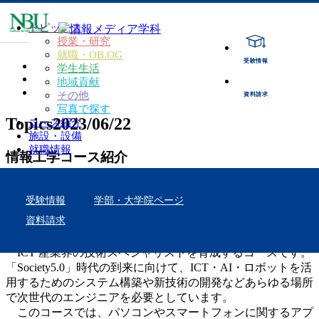
トピックス
授業・研究
就職・OB.OG
受験情報
TOP
学生生活
TOPICS
地域貢献
情報工学コース紹介
その他
資料請求
写真で探す
Topics
2023/06/22
コース紹介
施設・設備
就職情報
情報工学コース紹介
その他
受験情報
学部・大学院ページ
資料請求
＜情報工学コースとは＞
ICT 産業界の技術スペシャリストを育成するコースです。
「Society5.0」時代の到来に向けて、ICT・AI・ロボットを活
用するためのシステム構築や新技術の開発などあらゆる場所
で次世代のエンジニアを必要としています。
このコースでは、パソコンやスマートフォンに関するアプ