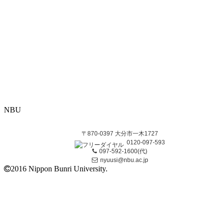
NBU
〒870-0397 大分市一木1727
0120-097-593
097-592-1600(代)
nyuusi@nbu.ac.jp
2016 Nippon Bunri University.