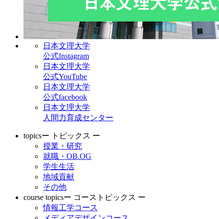
日本文理大学
公式Instagram
日本文理大学
公式YouTube
日本文理大学
公式facebook
日本文理大学
人間力育成センター
topics
ー トピックス ー
授業・研究
就職・OB.OG
学生生活
地域貢献
その他
course topics
ー コーストピックス ー
情報工学コース
メディアデザインコース