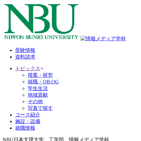
受験情報
資料請求
トピックス
授業・研究
就職・OB.OG
学生生活
地域貢献
その他
写真で探す
コース紹介
施設・設備
就職情報
NBU日本文理大学 工学部 情報メディア学科