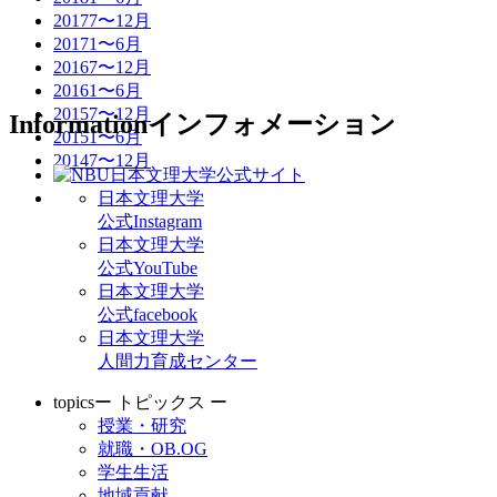
2017
7〜12月
2017
1〜6月
2016
7〜12月
2016
1〜6月
2015
7〜12月
Information
インフォメーション
2015
1〜6月
2014
7〜12月
日本文理大学
公式Instagram
日本文理大学
公式YouTube
日本文理大学
公式facebook
日本文理大学
人間力育成センター
topics
ー トピックス ー
授業・研究
就職・OB.OG
学生生活
地域貢献