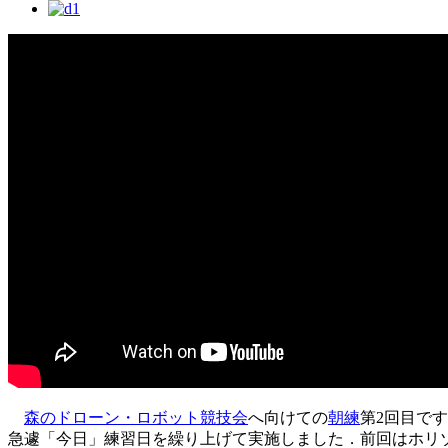
森のドローン・ロボット競技会
へ向けての
朝練
第2回目で
急遽「今日」練習日を繰り上げて実施しました．前回はホリ