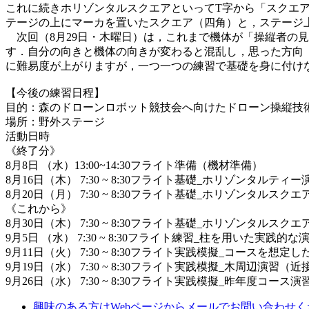
これに続きホリゾンタルスクエアといってT字から「スクエ
テージの上にマーカを置いたスクエア（四角）と，ステージ
次回（8月29日・木曜日）は，これまで機体が「操縦者の
す．自分の向きと機体の向きが変わると混乱し，思った方向
に難易度が上がりますが，一つ一つの練習で基礎を身に付け
【今後の練習日程】
目的：森のドローンロボット競技会へ向けたドローン操縦技
場所：野外ステージ
活動日時
《終了分》
8月8日 （水）13:00~14:30フライト準備（機材準備）
8月16日（木） 7:30 ~ 8:30フライト基礎_ホリゾンタルティー
8月20日（月） 7:30 ~ 8:30フライト基礎_ホリゾンタルスク
《これから》
8月30日（木） 7:30 ~ 8:30フライト基礎_ホリゾンタルスク
9月5日 （水） 7:30 ~ 8:30フライト練習_柱を用いた実践的な
9月11日（火） 7:30 ~ 8:30フライト実践模擬_コースを想定
9月19日（水） 7:30 ~ 8:30フライト実践模擬_木周辺演習（
9月26日（水） 7:30 ~ 8:30フライト実践模擬_昨年度コース演
興味のある方はWebページからメールでお問い合わせく