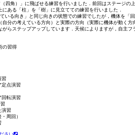
ア（四角）」に飛ばせる練習を行いました．前回はステージの上
上にある「柱」を「樹」に見立てての練習を行いました．
見ている向き」と同じ向きの状態での練習でしたが，機体を「
（自分の考えている方向）と実際の方向（実際に機体が動く方
ながらステップアップしています．天候によりますが，自主フ
術の習得
演習
エア定点演習
エア回転演習
演習
した演習
近接・周回）
習
ださい