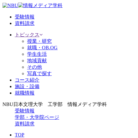
受験情報
資料請求
トピックス
授業・研究
就職・OB.OG
学生生活
地域貢献
その他
写真で探す
コース紹介
施設・設備
就職情報
NBU日本文理大学 工学部 情報メディア学科
受験情報
学部・大学院ページ
資料請求
TOP