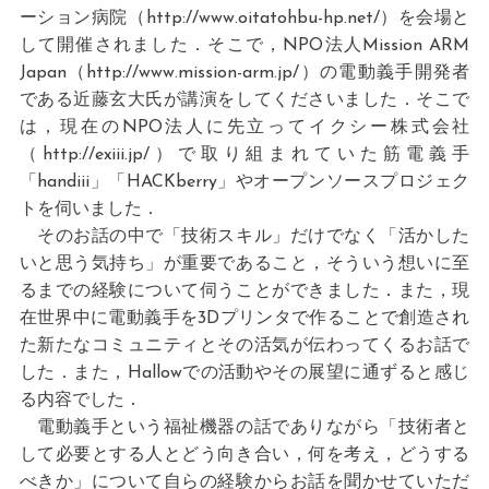
ーション病院（http://www.oitatohbu-hp.net/）を会場と
して開催されました．そこで，NPO法人Mission ARM
Japan（http://www.mission-arm.jp/）の電動義手開発者
である近藤玄大氏が講演をしてくださいました．そこで
は，現在のNPO法人に先立ってイクシー株式会社
（http://exiii.jp/）で取り組まれていた筋電義手
「handiii」「HACKberry」やオープンソースプロジェク
トを伺いました．
そのお話の中で「技術スキル」だけでなく「活かした
いと思う気持ち」が重要であること，そういう想いに至
るまでの経験について伺うことができました．また，現
在世界中に電動義手を3Dプリンタで作ることで創造され
た新たなコミュニティとその活気が伝わってくるお話で
した．また，Hallowでの活動やその展望に通ずると感じ
る内容でした．
電動義手という福祉機器の話でありながら「技術者と
して必要とする人とどう向き合い，何を考え，どうする
べきか」について自らの経験からお話を聞かせていただ