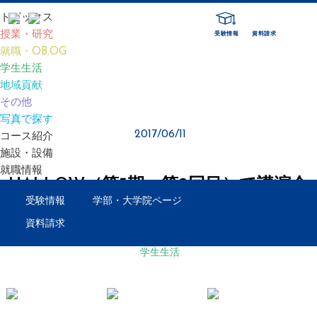
トピックス
授業・研究
受験情報
資料請求
就職・OB.OG
TOP
TOPICS
Hallow（第3期・第2回目）で講演会がありました
学生生活
地域貢献
その他
TOPICS
写真で探す
2017/06/11
コース紹介
施設・設備
就職情報
HALLOW（第3期・第2回目）で講演会
受験情報
学部・大学院ページ
がありました
資料請求
学生生活