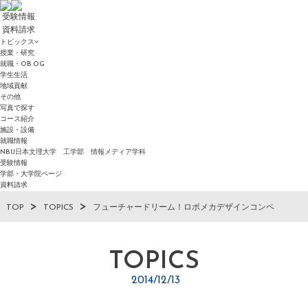
受験情報
資料請求
トピックス
授業・研究
就職・OB.OG
学生生活
地域貢献
その他
写真で探す
コース紹介
施設・設備
就職情報
NBU日本文理大学 工学部 情報メディア学科
受験情報
学部・大学院ページ
資料請求
TOP
TOPICS
フューチャードリーム！ロボメカデザインコンペ
TOPICS
2014/12/13