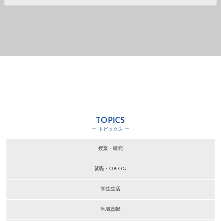
TOPICS
ー トピックス ー
授業・研究
就職・OB.OG
学生生活
地域貢献