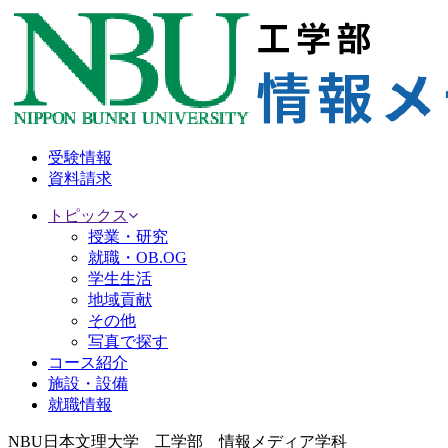
受験情報
資料請求
トピックス
授業・研究
就職・OB.OG
学生生活
地域貢献
その他
写真で探す
コース紹介
施設・設備
就職情報
NBU日本文理大学 工学部 情報メディア学科