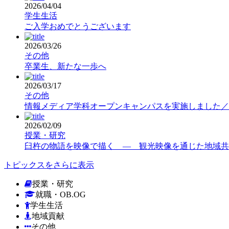
2026/04/04
学生生活
ご入学おめでとうございます
2026/03/26
その他
卒業生、新たな一歩へ
2026/03/17
その他
情報メディア学科オープンキャンパスを実施しました／
2026/02/09
授業・研究
臼杵の物語を映像で描く ― 観光映像を通じた地域共
トピックスをさらに表示
授業・研究
就職・OB.OG
学生生活
地域貢献
その他